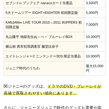
セブンイレブンフェア nanacoカード当選品
3,500円
5大ドームツアー EIGHT×EIGHTER 初回限定版
5,000円
KANJANI∞ LIVE TOUR 2010→2011 8UPPERS 初
7,000円
回限定版
丸山隆平 地獄先生ぬ～べ～ ブルーレイBOX
10,000円
横山裕 異常犯罪調査官 藤堂比奈子
8,000円
エイトレンジャー2 ニンテンドー3DS 限定当選品
10,000円
最大15,000
ジュニア時代のうちわ
円
関ジャニ∞のグッズは、
ドラマのDVD・ブレーレイが
高値で買取されやすい傾向にあります。
さらに、ジャニーズジュニア時代のグッズも需要が高